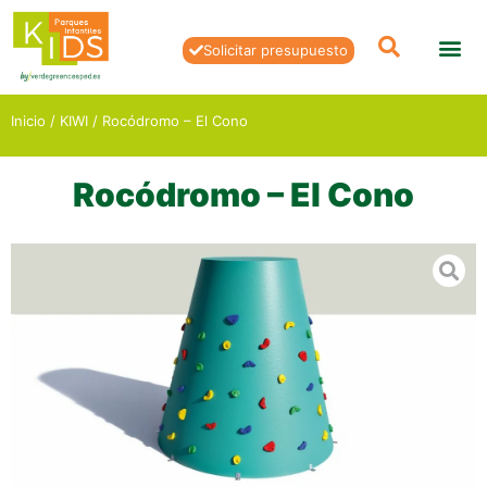
Solicitar presupuesto
Inicio
/
KIWI
/ Rocódromo – El Cono
Rocódromo – El Cono