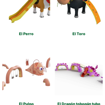
El Perro
El Toro
El Pulpo
El Dragón tobogán tubo