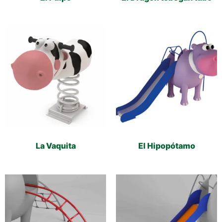
La Vaquita
El Hipopótamo