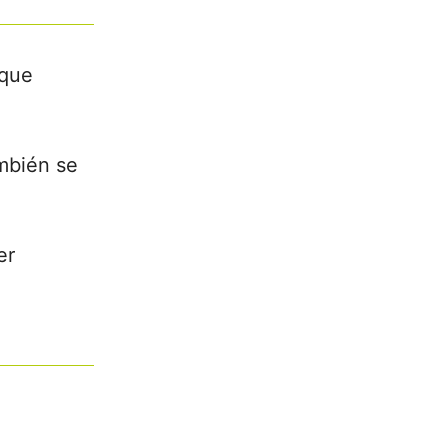
oque
mbién se
er