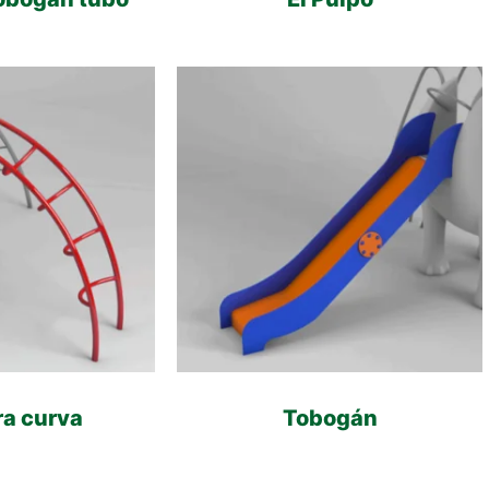
ra curva
Tobogán