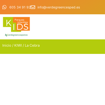
605 34 91 92
info@verdegreencesped.es
Inicio
/
KIWI
/ La Cebra