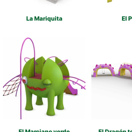
La Mariquita
El 
El Marciano verde
El Dragón 