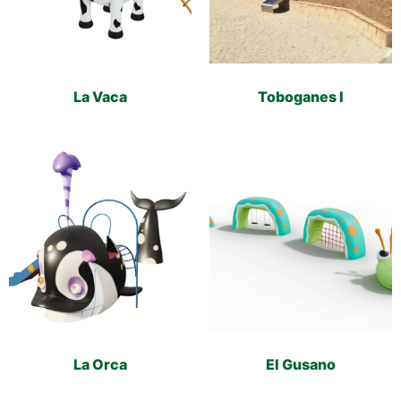
La Vaca
Toboganes I
La Orca
El Gusano