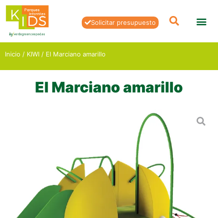
Solicitar presupuesto
Inicio
/
KIWI
/ El Marciano amarillo
El Marciano amarillo