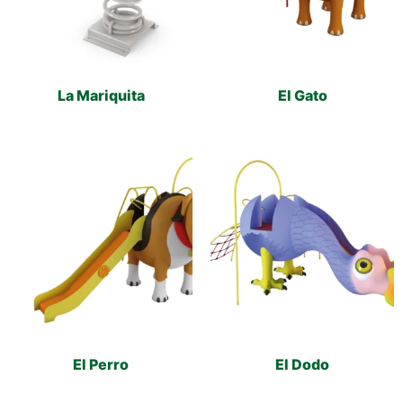
La Mariquita
El Gato
El Perro
El Dodo