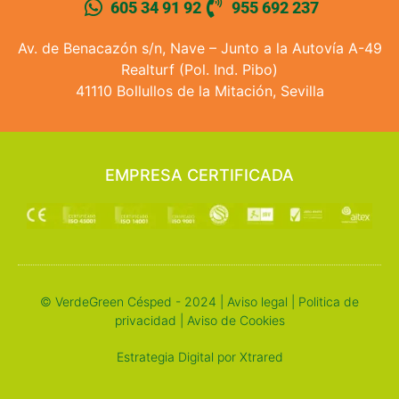
605 34 91 92
955 692 237
Av. de Benacazón s/n, Nave – Junto a la Autovía A-49
Realturf (Pol. Ind. Pibo)
41110 Bollullos de la Mitación, Sevilla
EMPRESA CERTIFICADA
© VerdeGreen Césped - 2024 |
Aviso legal
|
Politica de
privacidad
|
Aviso de Cookies
Estrategia Digital por Xtrared