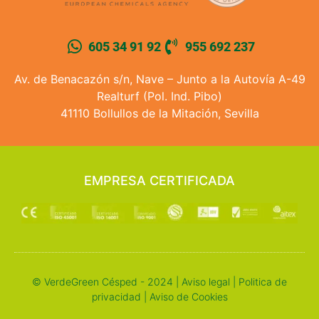
605 34 91 92
955 692 237
Av. de Benacazón s/n, Nave – Junto a la Autovía A-49
Realturf (Pol. Ind. Pibo)
41110 Bollullos de la Mitación, Sevilla
EMPRESA CERTIFICADA
© VerdeGreen Césped - 2024 |
Aviso legal
|
Politica de
privacidad
|
Aviso de Cookies