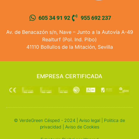
605 34 91 92
955 692 237
Av. de Benacazón s/n, Nave – Junto a la Autovía A-49
Realturf (Pol. Ind. Pibo)
41110 Bollullos de la Mitación, Sevilla
EMPRESA CERTIFICADA
© VerdeGreen Césped - 2024 |
Aviso legal
|
Politica de
privacidad
|
Aviso de Cookies