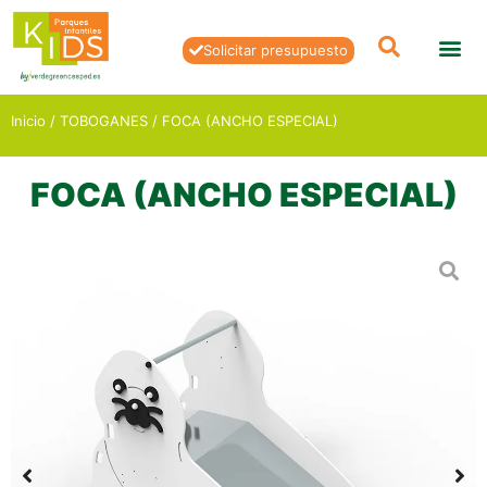
Solicitar presupuesto
Inicio
/
TOBOGANES
/ FOCA (ANCHO ESPECIAL)
FOCA (ANCHO ESPECIAL)