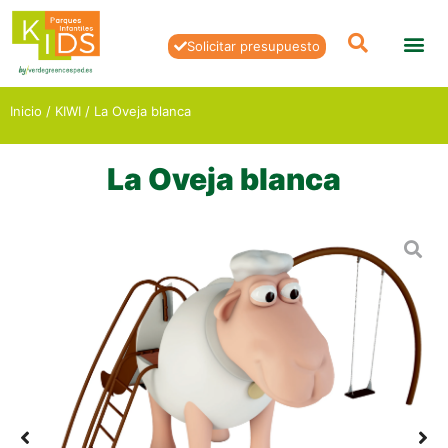
Solicitar presupuesto
Inicio
/
KIWI
/ La Oveja blanca
La Oveja blanca