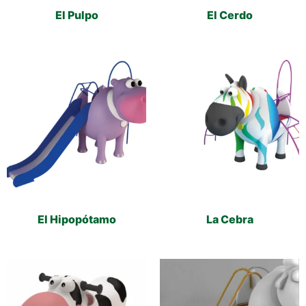
El Pulpo
El Cerdo
El Hipopótamo
La Cebra