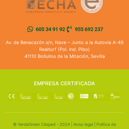
605 34 91 92
955 692 237
Av. de Benacazón s/n, Nave – Junto a la Autovía A-49
Realturf (Pol. Ind. Pibo)
41110 Bollullos de la Mitación, Sevilla
EMPRESA CERTIFICADA
© VerdeGreen Césped - 2024 |
Aviso legal
|
Politica de