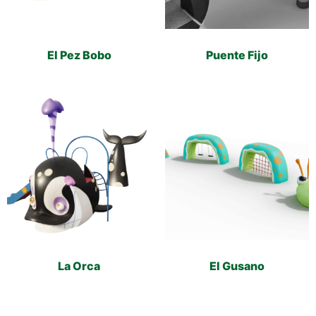
El Pez Bobo
Puente Fijo
La Orca
El Gusano