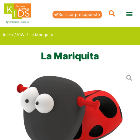
Solicitar presupuesto
Inicio
/
KIWI
/ La Mariquita
La Mariquita