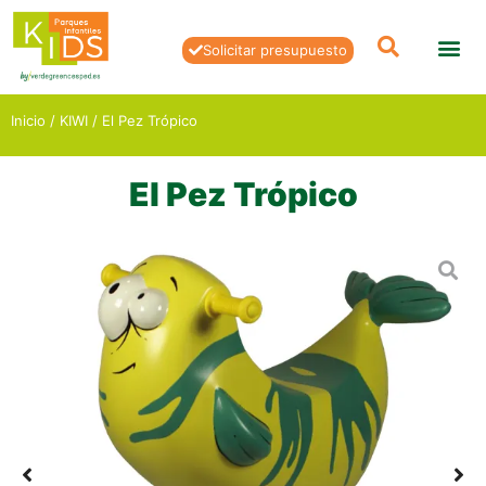
Solicitar presupuesto
Inicio
/
KIWI
/ El Pez Trópico
El Pez Trópico