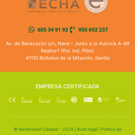
605 34 91 92
955 692 237
Av. de Benacazón s/n, Nave – Junto a la Autovía A-49
Realturf (Pol. Ind. Pibo)
41110 Bollullos de la Mitación, Sevilla
EMPRESA CERTIFICADA
© VerdeGreen Césped - 2024 |
Aviso legal
|
Politica de