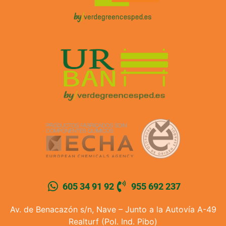
605 34 91 92
955 692 237
Av. de Benacazón s/n, Nave – Junto a la Autovía A-49
Realturf (Pol. Ind. Pibo)