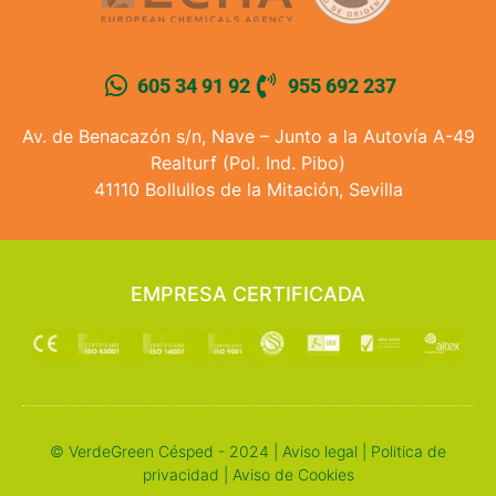
605 34 91 92
955 692 237
Av. de Benacazón s/n, Nave – Junto a la Autovía A-49
Realturf (Pol. Ind. Pibo)
41110 Bollullos de la Mitación, Sevilla
EMPRESA CERTIFICADA
© VerdeGreen Césped - 2024 |
Aviso legal
|
Politica de
privacidad
|
Aviso de Cookies