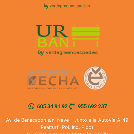
605 34 91 92
955 692 237
Av. de Benacazón s/n, Nave – Junto a la Autovía A-49
Realturf (Pol. Ind. Pibo)