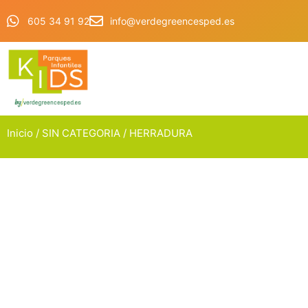
605 34 91 92
info@verdegreencesped.es
Inicio
/
SIN CATEGORIA
/ HERRADURA