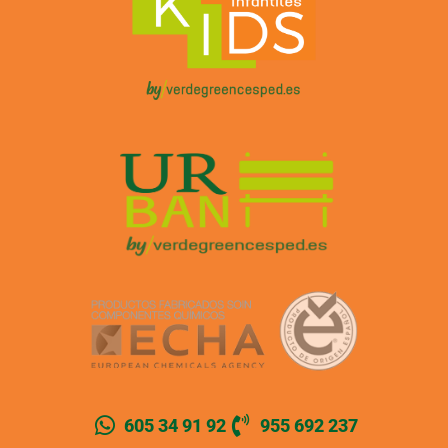
605 34 91 92
955 692 237