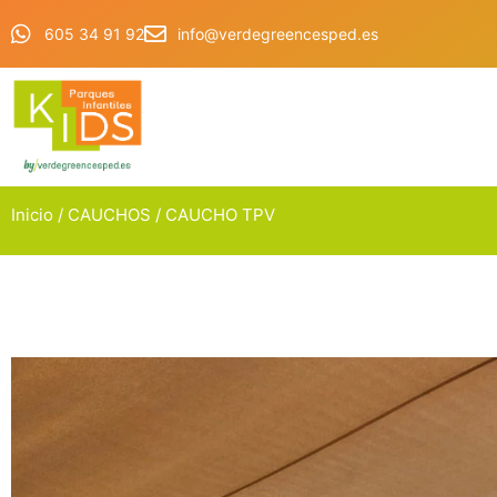
605 34 91 92
info@verdegreencesped.es
Inicio
/
CAUCHOS
/ CAUCHO TPV