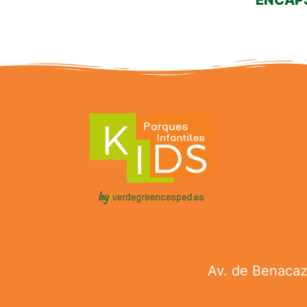
ENCAP
Av. de Benacazó