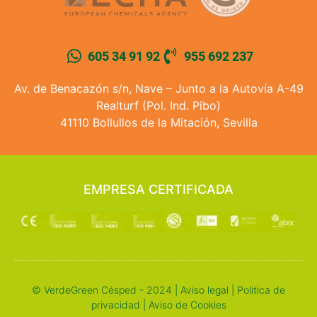
605 34 91 92
955 692 237
Av. de Benacazón s/n, Nave – Junto a la Autovía A-49
Realturf (Pol. Ind. Pibo)
41110 Bollullos de la Mitación, Sevilla
EMPRESA CERTIFICADA
© VerdeGreen Césped - 2024 |
Aviso legal
|
Politica de
privacidad
|
Aviso de Cookies