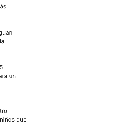
más
iguan
la
 5
ara un
tro
 niños que