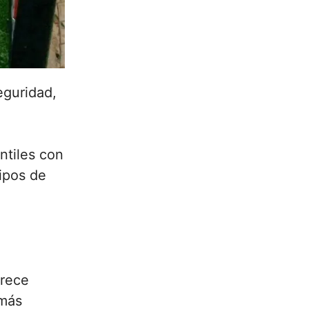
eguridad,
ntiles con
ipos de
frece
 más