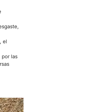
e
esgaste,
 el
 por las
rsas