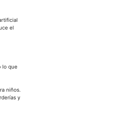
tificial
uce el
o lo que
ra niños.
rderías y