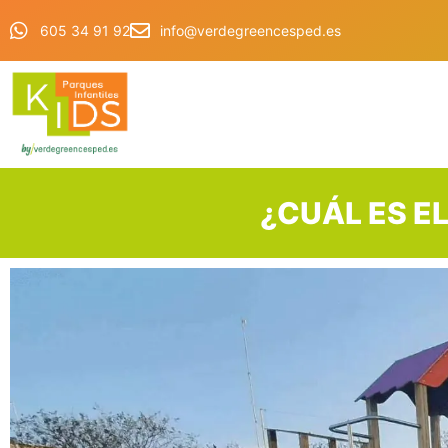
605 34 91 92
info@verdegreencesped.es
¿CUÁL ES E