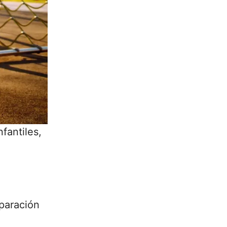
nfantiles,
mparación